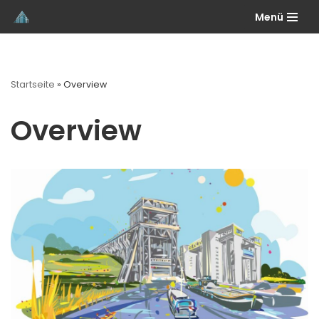
Menü
Skip
to
content
Startseite
»
Overview
Overview