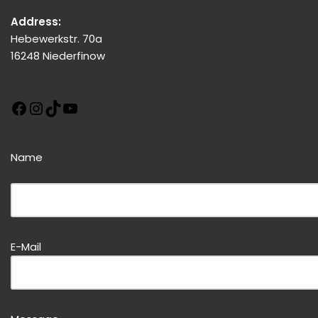
Address:
Hebewerkstr. 70a
16248 Niederfinow
Name
Bitte dieses Feld leer lassen!
Bitte dieses Feld leer lassen!
E-Mail