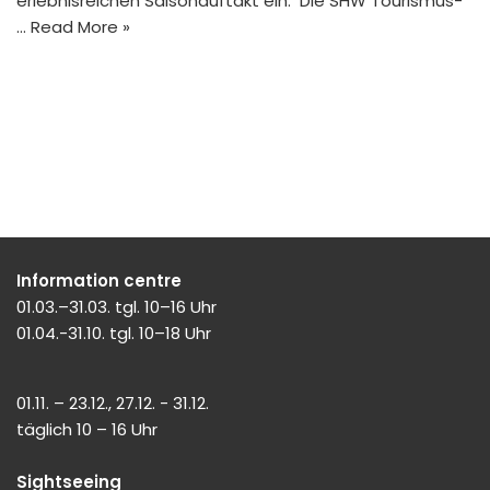
erlebnisreichen Saisonauftakt ein. Die SHW Tourismus-
…
Read More »
Information centre
01.03.–31.03. tgl. 10–16 Uhr
01.04.-31.10. tgl. 10–18 Uhr
01.11. – 23.12., 27.12. - 31.12.
täglich 10 – 16 Uhr
Sightseeing