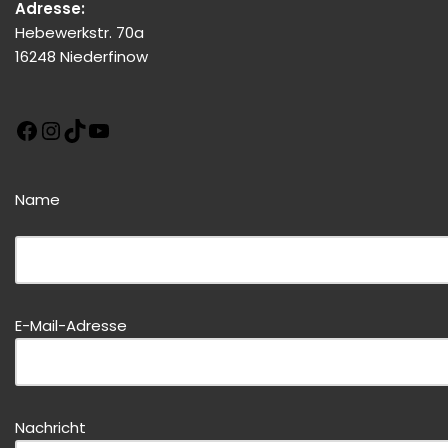
Adresse:
Hebewerkstr. 70a
16248 Niederfinow
Name
Bitte dieses Feld leer lassen!
Bitte dieses Feld leer lassen!
E-Mail-Adresse
Nachricht