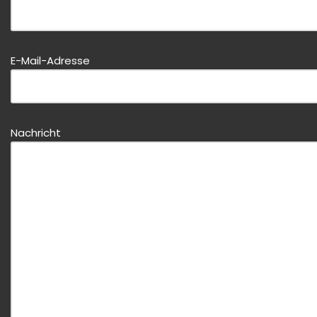
Bitte dieses Feld leer lassen!
E-Mail-Adresse
Nachricht