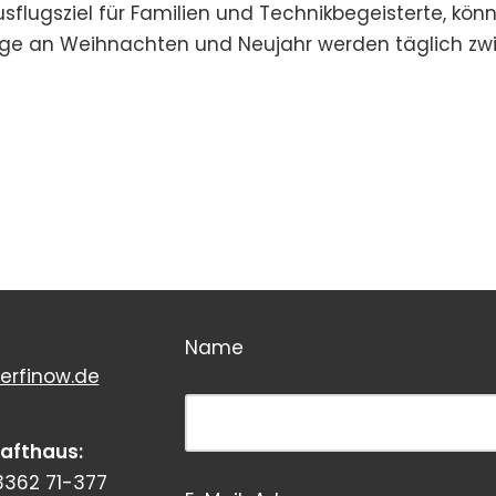
usflugsziel für Familien und Technikbegeisterte, kön
age an Weihnachten und Neujahr werden täglich zwi
Name
erfinow.de
Bitte dieses Feld leer lassen!
rafthaus:
3362 71-377