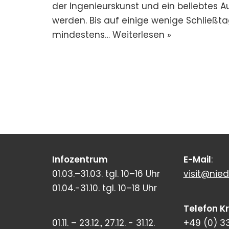
der Ingenieurskunst und ein beliebtes A
werden. Bis auf einige wenige Schließt
mindestens…
Weiterlesen »
Infozentrum
E-Mail
:
01.03.–31.03. tgl. 10–16 Uhr
visit@nied
01.04.-31.10. tgl. 10–18 Uhr
Telefon K
01.11. – 23.12., 27.12. - 31.12.
+49 (0) 3