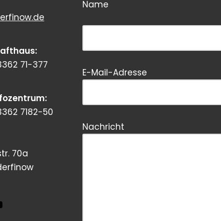
Name
erfinow.de
Bitte dieses Feld leer lassen!
rafthaus:
3362 71-377
E-Mail-Adresse
Bitte dieses Feld leer lassen!
nfozentrum:
3362 7182-50
Nachricht
tr. 70a
derfinow