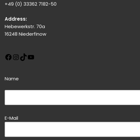
+49 (0) 33362 7182-50
Address:
Hebewerkstr. 70a
16248 Niederfinow
Name
Bitte dieses Feld leer lassen!
Bitte dieses Feld leer lassen!
E-Mail