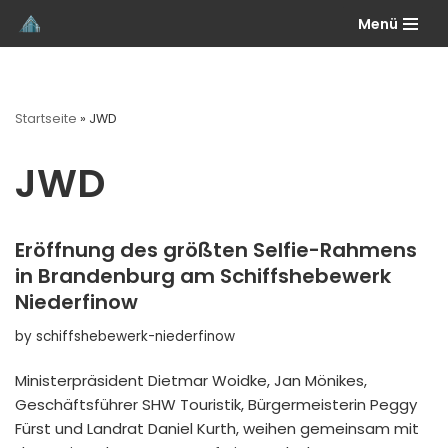
Menü
Skip
to
content
Startseite
»
JWD
JWD
Eröffnung des größten Selfie-Rahmens
in Brandenburg am Schiffshebewerk
Niederfinow
by
schiffshebewerk-niederfinow
Ministerpräsident Dietmar Woidke, Jan Mönikes,
Geschäftsführer SHW Touristik, Bürgermeisterin Peggy
Fürst und Landrat Daniel Kurth, weihen gemeinsam mit