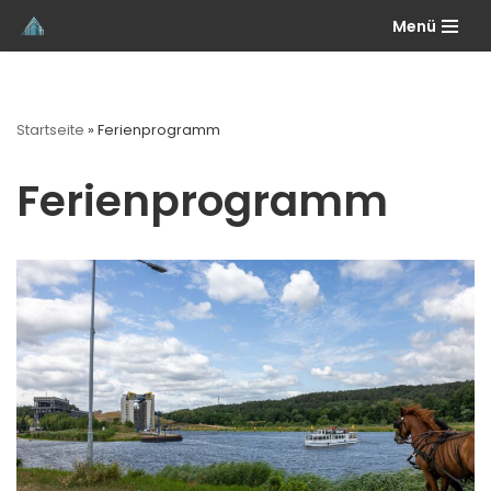
Menü
Skip
to
content
Startseite
»
Ferienprogramm
Ferienprogramm