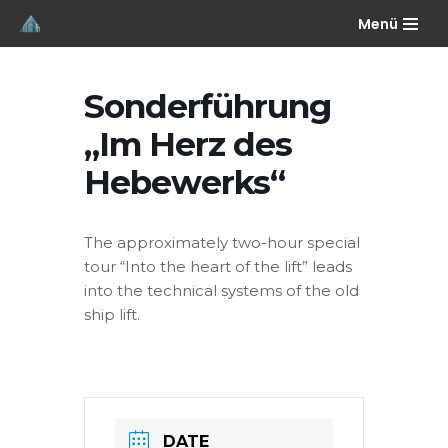
Menü
Skip
to
Sonderführung
content
„Im Herz des
Hebewerks“
The approximately two-hour special
tour “Into the heart of the lift” leads
into the technical systems of the old
ship lift.
DATE