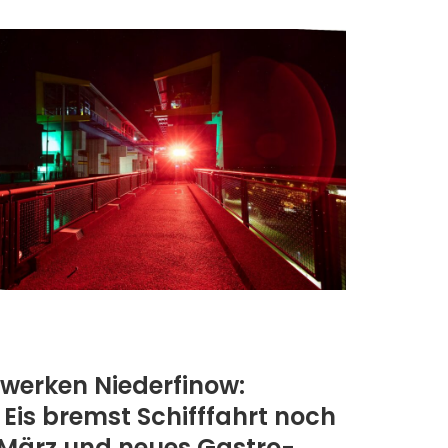
ewerken Niederfinow:
 Eis bremst Schifffahrt noch
 März und neues Gastro-