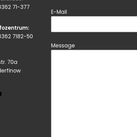
3362 71-377
Bitte dieses Feld leer lassen!
E-Mail
nfozentrum:
3362 7182-50
Message
tr. 70a
derfinow