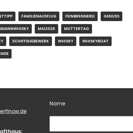
NTTIPP
FAMILIENAUSFLUG
FEINBRENNEREI
GENUSS
SMANNWHISKY
MAI2025
MUTTERTAG
KY
SCHIFFSHEBEWERK
WHISKY
WHISKYBOAT
ENDE
Name
erfinow.de
Bitte dieses Feld leer lassen!
rafthaus: