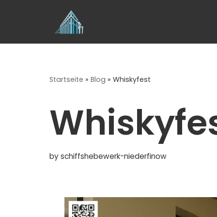
Skip
to
content
Startseite
»
Blog
»
Whiskyfest
Whiskyfe
by
schiffshebewerk-niederfinow