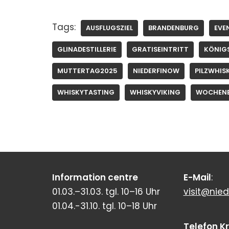
Tags:
AUSFLUGSZIEL
BRANDENBURG
EVE
GLINADESTILLERIE
GRATISEINTRITT
KÖNIG
MUTTERTAG2025
NIEDERFINOW
PILZWHIS
WHISKYTASTING
WHISKYVIKING
WOCHEN
Information centre
E-Mail
:
01.03.–31.03. tgl. 10–16 Uhr
visit@nied
01.04.-31.10. tgl. 10–18 Uhr
Telefon K