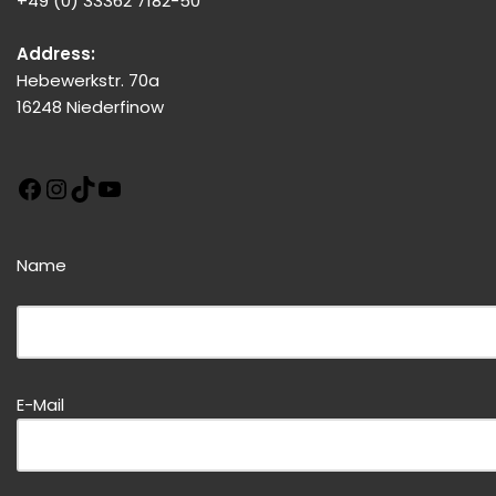
+49 (0) 33362 7182-50
Address:
Hebewerkstr. 70a
16248 Niederfinow
Name
Bitte dieses Feld leer lassen!
E-Mail
Bitte dieses Feld leer lassen!