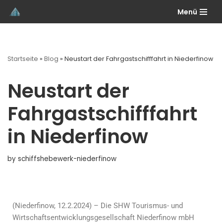
Menü
Skip
to
content
Startseite
»
Blog
»
Neustart der Fahrgastschifffahrt in Niederfinow
Neustart der
Fahrgastschifffahrt
in Niederfinow
by
schiffshebewerk-niederfinow
(Niederfinow, 12.2.2024) –
Die SHW Tourismus- und
Wirtschaftsentwicklungsgesellschaft Niederfinow mbH