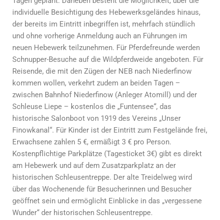
Tagen geplant. Daneben besteht die Möglichkeit, über die
individuelle Besichtigung des Hebewerksgeländes hinaus,
der bereits im Eintritt inbegriffen ist, mehrfach stündlich
und ohne vorherige Anmeldung auch an Führungen im
neuen Hebewerk teilzunehmen. Für Pferdefreunde werden
Schnupper-Besuche auf die Wildpferdweide angeboten. Für
Reisende, die mit den Zügen der NEB nach Niederfinow
kommen wollen, verkehrt zudem an beiden Tagen –
zwischen Bahnhof Niederfinow (Anleger Atomill) und der
Schleuse Liepe – kostenlos die „Funtensee“, das
historische Salonboot von 1919 des Vereins „Unser
Finowkanal“. Für Kinder ist der Eintritt zum Festgelände frei,
Erwachsene zahlen 5 €, ermäßigt 3 € pro Person.
Kostenpflichtige Parkplätze (Tagesticket 3€) gibt es direkt
am Hebewerk und auf dem Zusatzparkplatz an der
historischen Schleusentreppe. Der alte Treidelweg wird
über das Wochenende für Besucherinnen und Besucher
geöffnet sein und ermöglicht Einblicke in das „vergessene
Wunder“ der historischen Schleusentreppe.