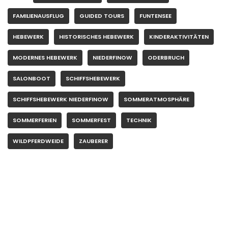
FAMILIENAUSFLUG
GUIDED TOURS
FUNTENSEE
HEBEWERK
HISTORISCHES HEBEWERK
KINDERAKTIVITÄTEN
MODERNES HEBEWERK
NIEDERFINOW
ODERBRUCH
SALONBOOT
SCHIFFSHEBEWERK
SCHIFFSHEBEWERK NIEDERFINOW
SOMMERATMOSPHÄRE
SOMMERFERIEN
SOMMERFEST
TECHNIK
WILDPFERDWEIDE
ZAUBERER