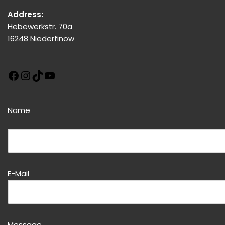
Address:
Hebewerkstr. 70a
16248 Niederfinow
Name
Bitte dieses Feld leer lassen!
Bitte dieses Feld leer lassen!
E-Mail
Message