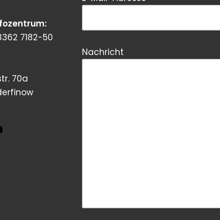
Bitte dieses Feld leer lassen!
nfozentrum:
3362 7182-50
Nachricht
tr. 70a
derfinow