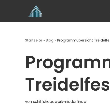
Zum
Inhalt
springen
Startseite
»
Blog
»
Programmübersicht Treidelfe
Programm
Treidelfes
von
schiffshebewerk-niederfinow