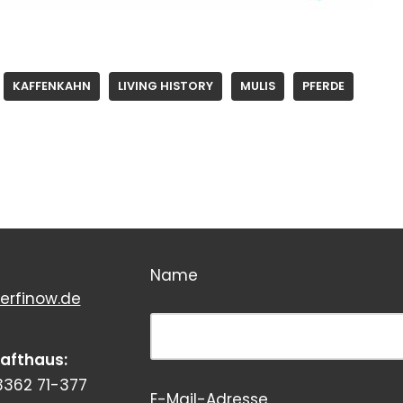
KAFFENKAHN
LIVING HISTORY
MULIS
PFERDE
Name
erfinow.de
Bitte dieses Feld leer lassen!
rafthaus:
3362 71-377
E-Mail-Adresse