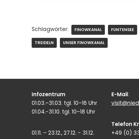
Schlagwörter:
FINOWKANAL
FUNTENSEE
TREIDELN
UNSER FINOWKANAL
Infozentrum
E-Mail
:
01.03.–31.03. tgl. 10–16 Uhr
visit@nied
01.04.-31.10. tgl. 10–18 Uhr
Telefon K
01.11. – 23.12., 27.12. - 31.12.
+49 (0) 3