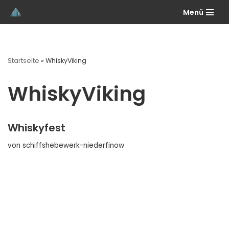
Menü
Zum
Inhalt
springen
Startseite
»
WhiskyViking
WhiskyViking
Whiskyfest
von
schiffshebewerk-niederfinow