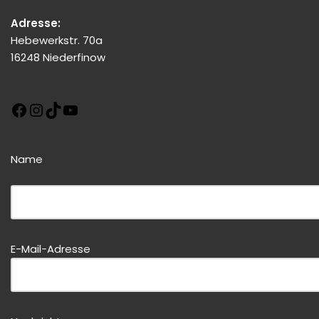
Adresse:
Hebewerkstr. 70a
16248 Niederfinow
Name
Bitte dieses Feld leer lassen!
Bitte dieses Feld leer lassen!
E-Mail-Adresse