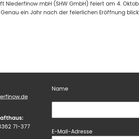
ft Niederfinow mbH (SHW GmbH) feiert am 4. Oktob
Genau ein Jahr nach der feierlichen Eröffnung blic
Name
erfinow.de
Bitte dieses Feld leer lassen!
rafthaus:
3362 71-377
Bitte dieses Feld leer lassen!
E-Mail-Adresse