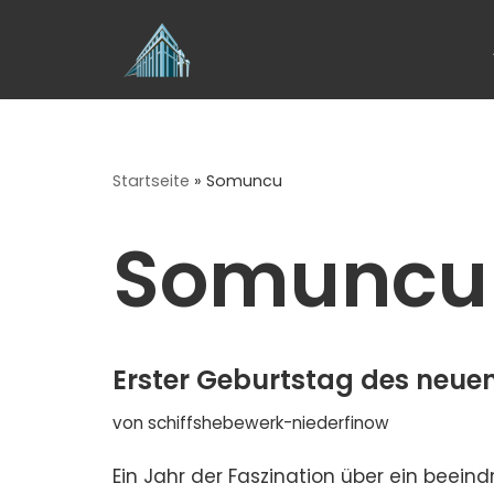
Zum
Inhalt
springen
Startseite
»
Somuncu
Somuncu
Erster Geburtstag des neue
von
schiffshebewerk-niederfinow
Ein Jahr der Faszination über ein beei