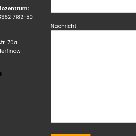
nfozentrum:
3362 7182-50
Nachricht
tr. 70a
derfinow