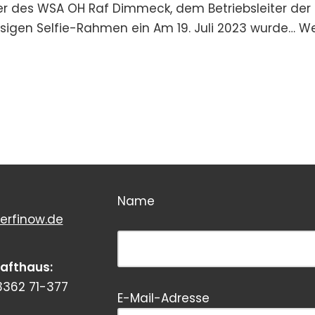
er des WSA OH Raf Dimmeck, dem Betriebsleiter de
sigen Selfie-Rahmen ein Am 19. Juli 2023 wurde…
We
Name
erfinow.de
Bitte dieses Feld leer lassen!
rafthaus:
3362 71-377
E-Mail-Adresse
Bitte dieses Feld leer lassen!