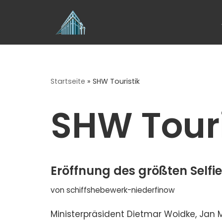
Zum
Inhalt
springen
Startseite
»
SHW Touristik
SHW Touri
Eröffnung des größten Self
von
schiffshebewerk-niederfinow
Ministerpräsident Dietmar Woidke, Jan M