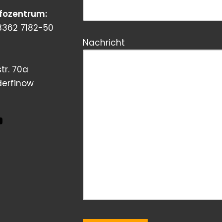
nfozentrum:
3362 7182-50
Nachricht
tr. 70a
derfinow