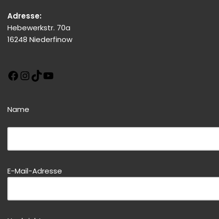
Adresse:
Hebewerkstr. 70a
16248 Niederfinow
Name
Bitte dieses Feld leer lassen!
Bitte dieses Feld leer lassen!
E-Mail-Adresse