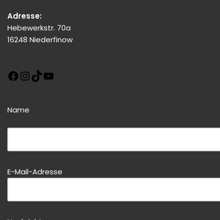
Adresse:
Hebewerkstr. 70a
16248 Niederfinow
Name
Bitte dieses Feld leer lassen!
Bitte dieses Feld leer lassen!
E-Mail-Adresse