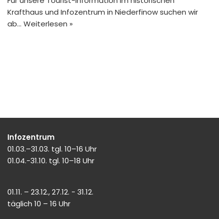
Für unsere Tourist-Information im historischen
Krafthaus und Infozentrum in Niederfinow suchen wir
ab…
Weiterlesen »
Infozentrum
01.03.–31.03. tgl. 10–16 Uhr
01.04.-31.10. tgl. 10–18 Uhr
01.11. – 23.12., 27.12. - 31.12.
täglich 10 – 16 Uhr