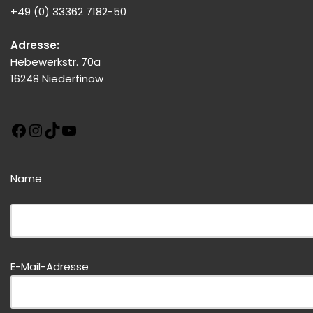
+49 (0) 33362 7182-50
Adresse:
Hebewerkstr. 70a
16248 Niederfinow
Name
Bitte dieses Feld leer lassen!
Bitte dieses Feld leer lassen!
E-Mail-Adresse