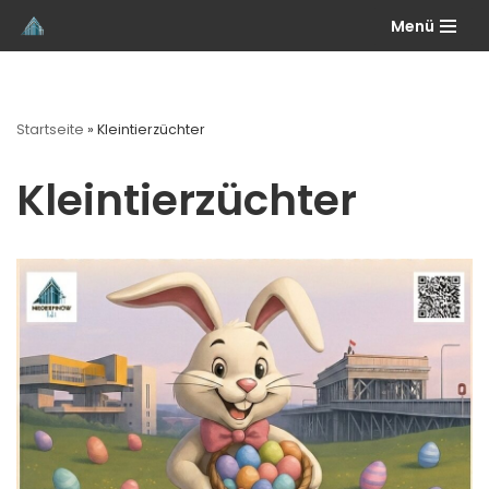
Menü
Zum
Inhalt
springen
Startseite
»
Kleintierzüchter
Kleintierzüchter