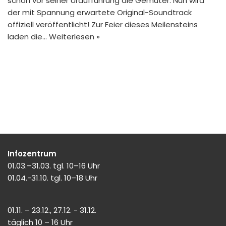
schon vor seiner Uraufführung die Gemüter. Nun wird
der mit Spannung erwartete Original-Soundtrack
offiziell veröffentlicht! Zur Feier dieses Meilensteins
laden die…
Weiterlesen »
Infozentrum
01.03.–31.03. tgl. 10–16 Uhr
01.04.-31.10. tgl. 10–18 Uhr
01.11. – 23.12., 27.12. - 31.12.
täglich 10 – 16 Uhr