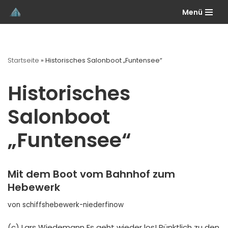
Menü
Zum
Inhalt
springen
Startseite
»
Historisches Salonboot „Funtensee“
Historisches
Salonboot
„Funtensee“
Mit dem Boot vom Bahnhof zum
Hebewerk
von
schiffshebewerk-niederfinow
(c) Lars Wiedemann Es geht wieder los! Pünktlich zu den