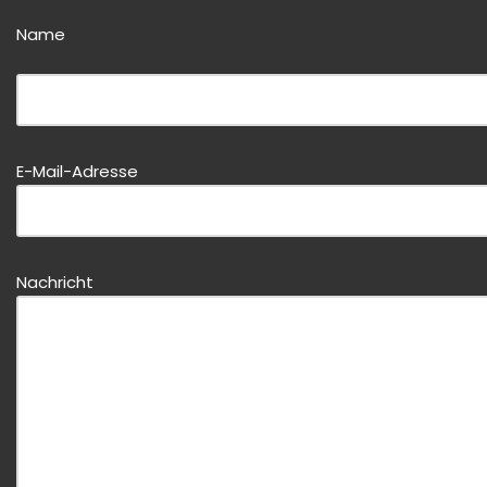
Name
Bitte dieses Feld leer lassen!
E-Mail-Adresse
Bitte dieses Feld leer lassen!
Nachricht