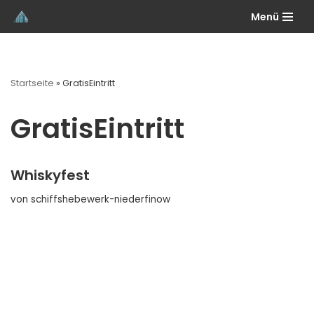
Menü
Zum
Inhalt
springen
Startseite
»
GratisEintritt
GratisEintritt
Whiskyfest
von
schiffshebewerk-niederfinow