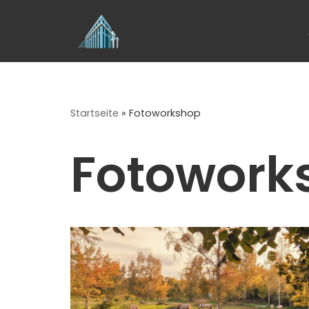
Zum
Inhalt
springen
Startseite
»
Fotoworkshop
Fotowork