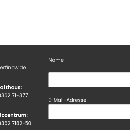
Name
erfinow.de
Bitte dieses Feld leer lassen!
rafthaus:
3362 71-377
E-Mail-Adresse
Bitte dieses Feld leer lassen!
nfozentrum:
3362 7182-50