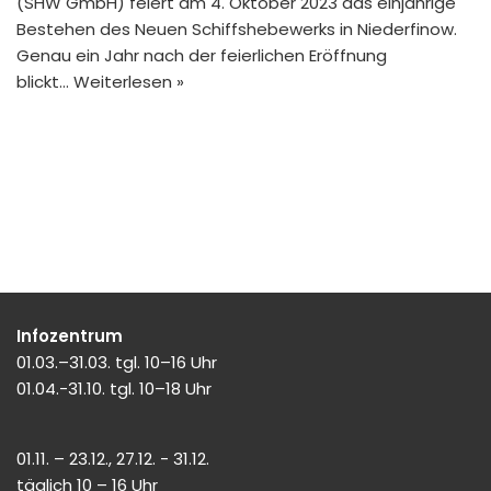
(SHW GmbH) feiert am 4. Oktober 2023 das einjährige
Bestehen des Neuen Schiffshebewerks in Niederfinow.
Genau ein Jahr nach der feierlichen Eröffnung
blickt…
Weiterlesen »
Infozentrum
01.03.–31.03. tgl. 10–16 Uhr
01.04.-31.10. tgl. 10–18 Uhr
01.11. – 23.12., 27.12. - 31.12.
täglich 10 – 16 Uhr