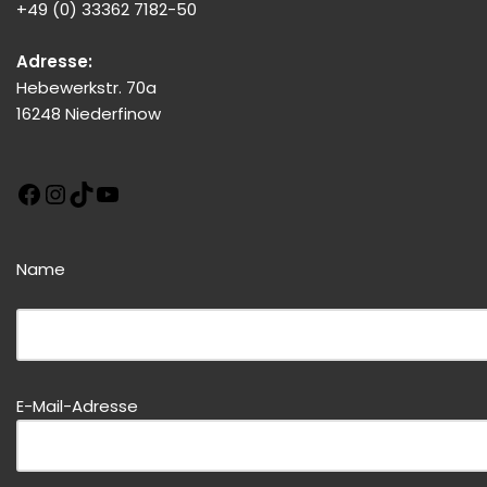
+49 (0) 33362 7182-50
Adresse:
Hebewerkstr. 70a
16248 Niederfinow
Name
Bitte dieses Feld leer lassen!
Bitte dieses Feld leer lassen!
E-Mail-Adresse