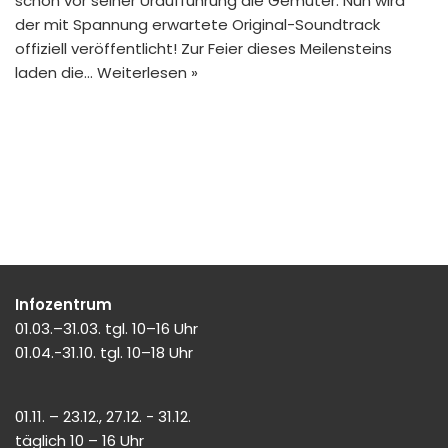
schon vor seiner Uraufführung die Gemüter. Nun wird
der mit Spannung erwartete Original-Soundtrack
offiziell veröffentlicht! Zur Feier dieses Meilensteins
laden die…
Weiterlesen »
Infozentrum
01.03.–31.03. tgl. 10–16 Uhr
01.04.-31.10. tgl. 10–18 Uhr
01.11. – 23.12., 27.12. - 31.12.
täglich 10 – 16 Uhr