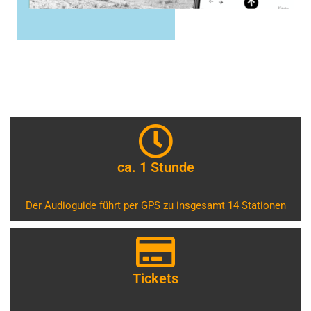
ca. 1 Stunde
Der Audioguide führt per GPS zu insgesamt 14 Stationen
Tickets