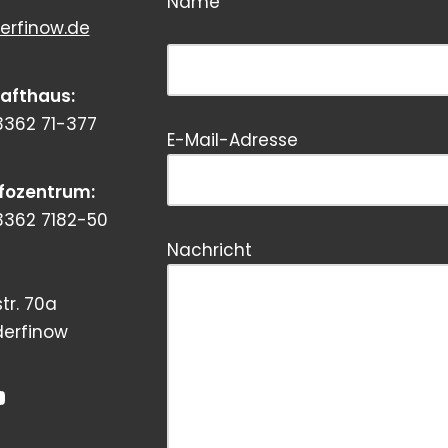
Name
erfinow.de
Bitte dieses Feld leer lassen!
rafthaus:
3362 71-377
E-Mail-Adresse
Bitte dieses Feld leer lassen!
nfozentrum:
3362 7182-50
Nachricht
tr. 70a
derfinow