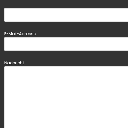
Bitte dieses Feld leer lassen!
E-Mail-Adresse
Bitte dieses Feld leer lassen!
Nachricht