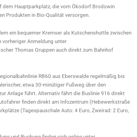
auf dem Hauptparkplatz, die vom Ökodorf Brodowin
en Produkten in Bio-Qualität versorgen.
dem ein bequemer Kremser als Kutschenshuttle zwischen
h vorheriger Anmeldung unter
utscher Thomas Gruppen auch direkt zum Bahnhof
Regionalbahnlinie RB60 aus Eberswalde regelmäßig bis
lerischer, etwa 30-minütiger Fußweg über den
 Anlage führt. Alternativ fährt die Buslinie 916 direkt
utofahrer finden direkt am Infozentrum (Hebewerkstraße
rkplätze (Tagespauschale Auto: 4 Euro, Zweirad: 2 Euro,
ung und Buchung finden sich online unter