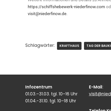
https://schiffshebewerk-niederfinow.com
ode
visit@niederfinow.de
.
Schlagwörter:
KRAFTHAUS
TAG DER BAUK
Infozentrum
E-Mail
:
01.03.–31.03. tgl. 10–16 Uhr
visit@nied
01.04.-31.10. tgl. 10–18 Uhr
Telefon K