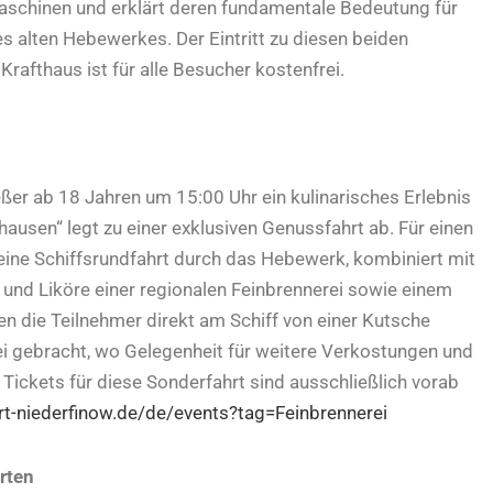
maschinen und erklärt deren fundamentale Bedeutung für
s alten Hebewerkes. Der Eintritt zu diesen beiden
afthaus ist für alle Besucher kostenfrei.
er ab 18 Jahren um 15:00 Uhr ein kulinarisches Erlebnis
usen“ legt zu einer exklusiven Genussfahrt ab. Für einen
 eine Schiffsrundfahrt durch das Hebewerk, kombiniert mit
und Liköre einer regionalen Feinbrennerei sowie einem
en die Teilnehmer direkt am Schiff von einer Kutsche
i gebracht, wo Gelegenheit für weitere Verkostungen und
 Tickets für diese Sonderfahrt sind ausschließlich vorab
hrt-niederfinow.de/de/events?tag=Feinbrennerei
rten