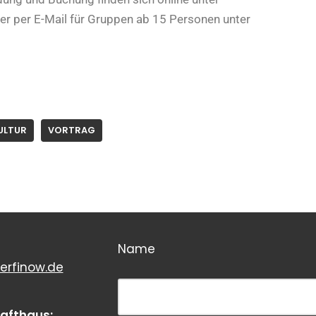
r per E-Mail für Gruppen ab 15 Personen unter
ULTUR
VORTRAG
Name
erfinow.de
Bitte dieses Feld leer lassen!
rafthaus: