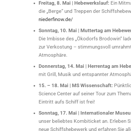
Freitag, 8. Mai | Hebewerkslauf:
Ein Mitma
die „Berge“ und Treppen der Schiffshebew
niederfinow.de/
Sonntag, 10. Mai | Muttertag am Hebewe
Die Imbisse des „Ökodorfs Brodowin“ laden
zur Verkostung – stimmungsvoll umrahmt
Atmosphäre.
Donnerstag, 14. Mai | Herrentag am Heb
mit Grill, Musik und entspannter Atmosphär
15. – 18. Mai | MS Wissenschaft:
Pünktli
Science Center auf seiner Tour zum Thema
Eintritt aufs Schiff ist frei!
Sonntag, 17. Mai | Internationaler Muse
unser beliebtes Kombiticket an. Erleben 
neue Schiffshebewerk und erfahren Sie al