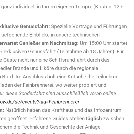
ganz individuell in Ihrem eigenen Tempo. (Kosten: 12 €
Exklusive Genussfahrt:
Spezielle Vorträge und Führungen
 tiefgehende Einblicke in unsere technischen
 erwartet Genießer am Nachmittag:
Um 15:00 Uhr startet
r exklusiven Genussfahrt (Teilnahme ab 18 Jahren). Für
e Gäste nicht nur eine Schiffsrundfahrt durch das
dler Brände und Liköre durch die regionale
n Bord. Im Anschluss holt eine Kutsche die Teilnehmer
fladen der Feinbrennerei, wo weiter probiert und
für diese Sonderfahrt sind ausschließlich vorab online
finow.de/de/events?tag=Feinbrennerei
n:
Natürlich haben das Krafthaus und das Infozentrum
ten geöffnet. Erfahrene Guides stehen
täglich
zwischen
uchern die Technik und Geschichte der Anlage