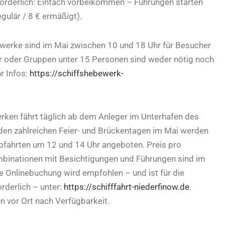
forderlich: Einfach vorbeikommen – Führungen starten
gulär / 8 € ermäßigt).
werke sind im Mai zwischen 10 und 18 Uhr für Besucher
er oder Gruppen unter 15 Personen sind weder nötig noch
r Infos:
https://schiffshebewerk-
rken fährt täglich ab dem Anleger im Unterhafen des
den zahlreichen Feier- und Brückentagen im Mai werden
bfahrten um 12 und 14 Uhr angeboten. Preis pro
Kombinationen mit Besichtigungen und Führungen sind im
ine Onlinebuchung wird empfohlen – und ist für die
rderlich – unter:
https://schifffahrt-niederfinow.de
.
n vor Ort nach Verfügbarkeit.