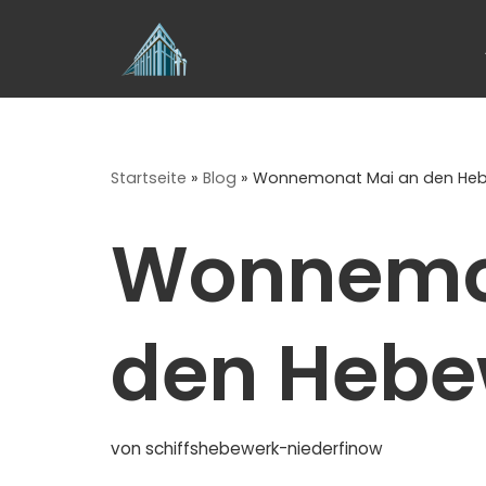
Zum
Inhalt
springen
Startseite
»
Blog
»
Wonnemonat Mai an den He
Wonnemo
den Hebe
von
schiffshebewerk-niederfinow