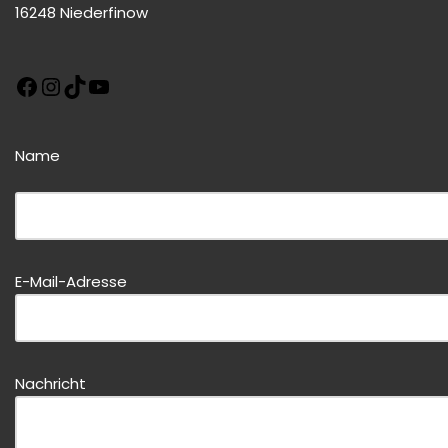
16248 Niederfinow
Name
Bitte dieses Feld leer lassen!
Bitte dieses Feld leer lassen!
E-Mail-Adresse
Nachricht