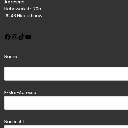
Adresse:
Hebewerkstr. 70a
16248 Niederfinow
Name
Bitte dieses Feld leer lassen!
Bitte dieses Feld leer lassen!
E-Mail-Adresse
Nachricht