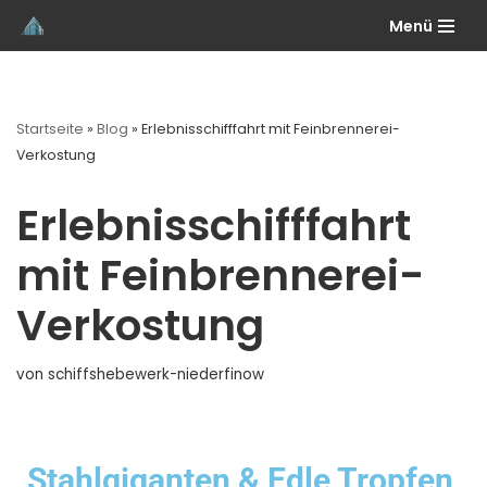
Menü
Zum
Inhalt
springen
Startseite
»
Blog
»
Erlebnisschifffahrt mit Feinbrennerei-
Verkostung
Erlebnisschifffahrt
mit Feinbrennerei-
Verkostung
von
schiffshebewerk-niederfinow
Stahlgiganten & Edle Tropfen