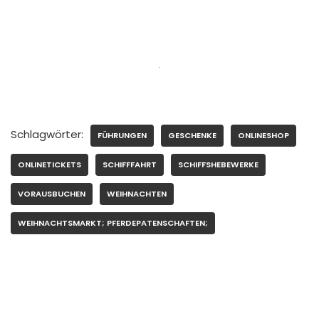
Schlagwörter:
FÜHRUNGEN
GESCHENKE
ONLINESHOP
ONLINETICKETS
SCHIFFFAHRT
SCHIFFSHEBEWERKE
VORAUSBUCHEN
WEIHNACHTEN
WEIHNACHTSMARKT; PFERDEPATENSCHAFTEN;