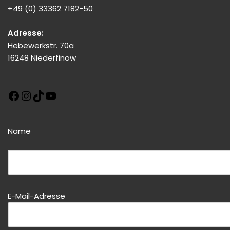
+49 (0) 33362 7182-50
Adresse:
Hebewerkstr. 70a
16248 Niederfinow
Name
Bitte dieses Feld leer lassen!
Bitte dieses Feld leer lassen!
E-Mail-Adresse