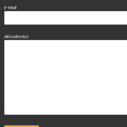
E-Mail
Bitte dieses Feld leer lassen!
Aktualności