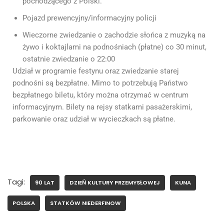
pochodzącego z Polski.
Pojazd prewencyjny/informacyjny policji
Wieczorne zwiedzanie o zachodzie słońca z muzyką na
żywo i koktajlami na podnośniach (płatne) co 30 minut,
ostatnie zwiedzanie o 22:00
Udział w programie festynu oraz zwiedzanie starej
podnośni są bezpłatne. Mimo to potrzebują Państwo
bezpłatnego biletu, który można otrzymać w centrum
informacyjnym. Bilety na rejsy statkami pasażerskimi,
parkowanie oraz udział w wycieczkach są płatne.
Tagi:
90 LAT
DZIEŃ KULTURY PRZEMYSŁOWEJ
KUNA
POLSKA
STATKÓW NIEDERFINOW