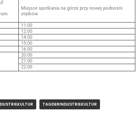
uf
Miejsce spotkania na górze przy nowej podnośni
trum
statków
11:00
12:00
14:00
15:00
16:00
20:00
21:00
22:00
NDUSTRIEKULTUR
TAGDERINDUSTRIEKULTUR