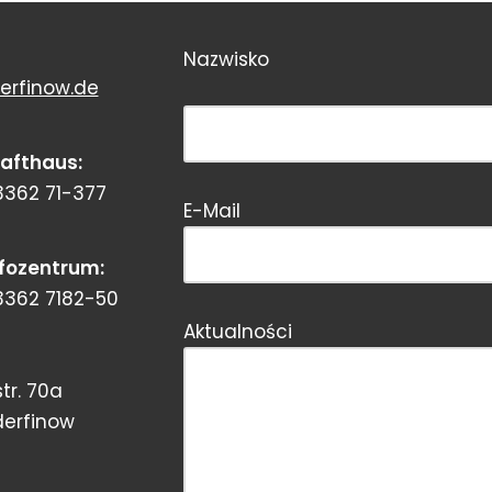
Nazwisko
erfinow.de
Bitte dieses Feld leer lassen!
rafthaus:
3362 71-377
E-Mail
Bitte dieses Feld leer lassen!
nfozentrum:
3362 7182-50
Aktualności
tr. 70a
derfinow