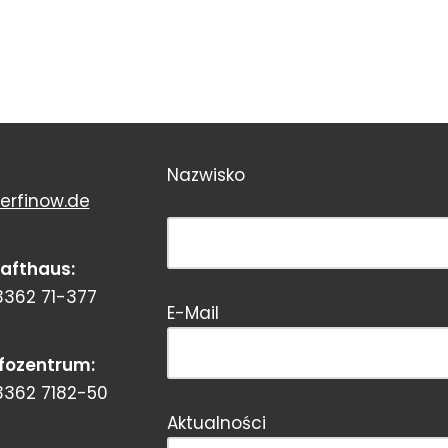
Nazwisko
erfinow.de
Bitte dieses Feld leer lassen!
rafthaus:
3362 71-377
E-Mail
Bitte dieses Feld leer lassen!
nfozentrum:
3362 7182-50
Aktualności