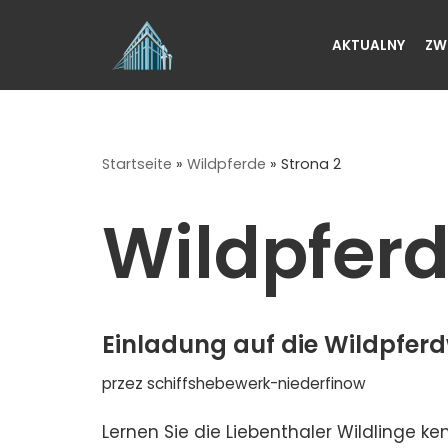
AKTUALNY
ZW
Przejdź
do
treści
Startseite
»
Wildpferde
»
Strona 2
Wildpfer
Einladung auf die Wildpfer
przez
schiffshebewerk-niederfinow
Lernen Sie die Liebenthaler Wildlinge ke