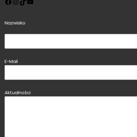
Nazwisko
Bitte dieses Feld leer lassen!
E-Mail
Bitte dieses Feld leer lassen!
Aktualności