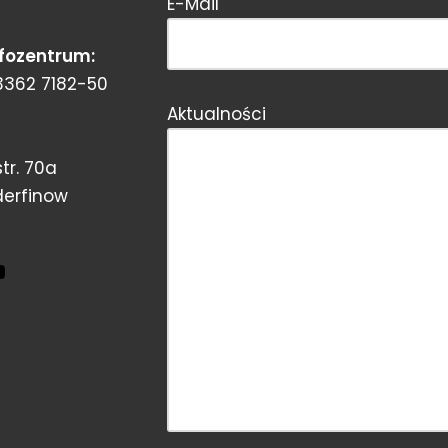
E-Mail
Bitte dieses Feld leer lassen!
nfozentrum:
3362 7182-50
Aktualności
tr. 70a
derfinow