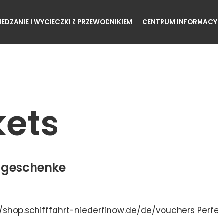
IEDZANIE I WYCIECZKI Z PRZEWODNIKIEM
CENTRUM INFORMACY
kets
sgeschenke
://shop.schifffahrt-niederfinow.de/de/vouchers Perf