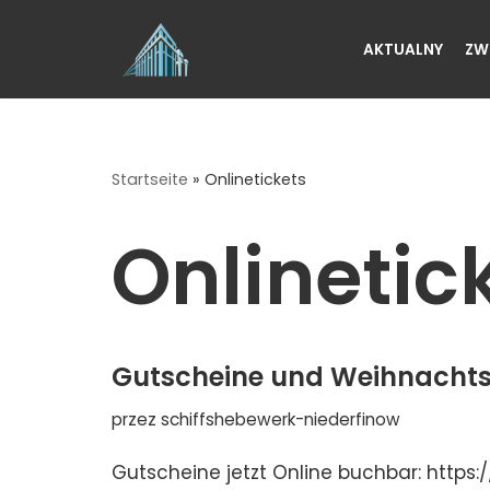
AKTUALNY
ZW
Przejdź
do
treści
Startseite
»
Onlinetickets
Onlinetic
Gutscheine und Weihnacht
przez
schiffshebewerk-niederfinow
Gutscheine jetzt Online buchbar: https