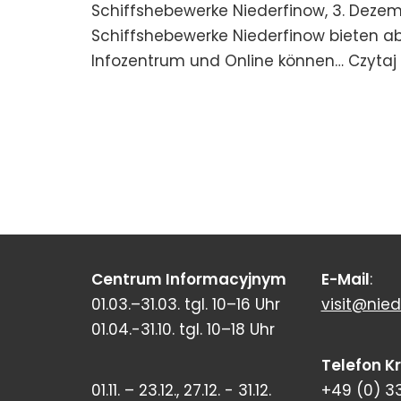
Schiffshebewerke Niederfinow, 3. Dez
Schiffshebewerke Niederfinow bieten ab
Infozentrum und Online können…
Czytaj 
Centrum Informacyjnym
E-Mail
:
01.03.–31.03. tgl. 10–16 Uhr
visit@nied
01.04.-31.10. tgl. 10–18 Uhr
Telefon K
01.11. – 23.12., 27.12. - 31.12.
+49 (0) 3