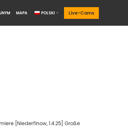
Live-Cams
JNYM
MAPA
POLSKI
iere [Niederfinow, 1.4.25] Große