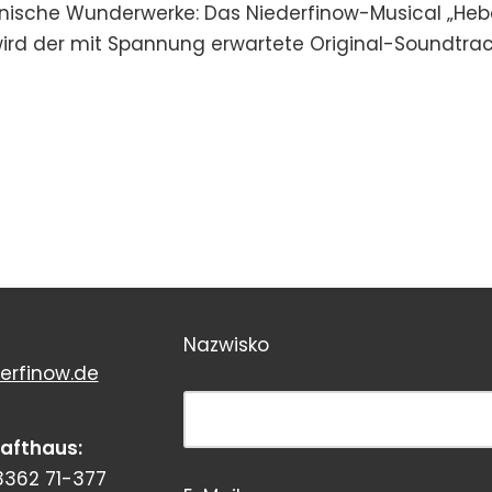
nische Wunderwerke: Das Niederfinow-Musical „Heb
rd der mit Spannung erwartete Original-Soundtrack of
Nazwisko
erfinow.de
Bitte dieses Feld leer lassen!
rafthaus:
3362 71-377