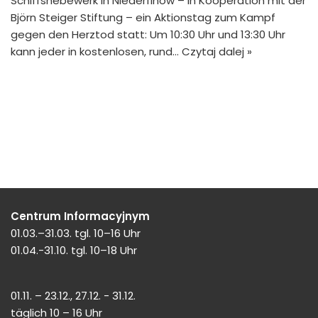
Schiffshebewerk in Niederfinow – in Kooperation mit der
Björn Steiger Stiftung – ein Aktionstag zum Kampf
gegen den Herztod statt: Um 10:30 Uhr und 13:30 Uhr
kann jeder in kostenlosen, rund…
Czytaj dalej »
Centrum Informacyjnym
01.03.–31.03. tgl. 10–16 Uhr
01.04.-31.10. tgl. 10–18 Uhr
01.11. – 23.12., 27.12. - 31.12.
täglich 10 – 16 Uhr