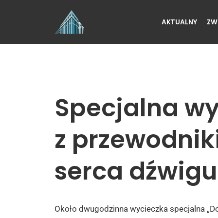
AKTUALNY
ZW
Przejdź
do
treści
Specjalna wy
z przewodnik
serca dźwigu
Około dwugodzinna wycieczka specjalna „Do