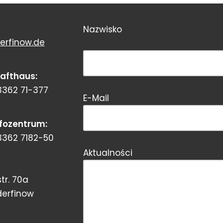
Nazwisko
erfinow.de
Bitte dieses Feld leer lassen!
rafthaus:
3362 71-377
Bitte dieses Feld leer lassen!
E-Mail
nfozentrum:
3362 7182-50
Aktualności
tr. 70a
derfinow