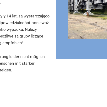
.
yły 14 lat, są wystarczająco
odpowiedzialności, ponieważ
yzyko wypadku. Należy
Możliwe są grupy liczące
g empfohlen!
rung leider nicht möglich.
Menschen mit starker
eigen.