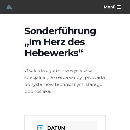
Menü
Przejdź
do
Sonderführung
treści
„Im Herz des
Hebewerks“
Około dwugodzinna wycieczka
specjalna „Do serca windy” prowadzi
do systemów technicznych starego
podnośnika.
DATUM